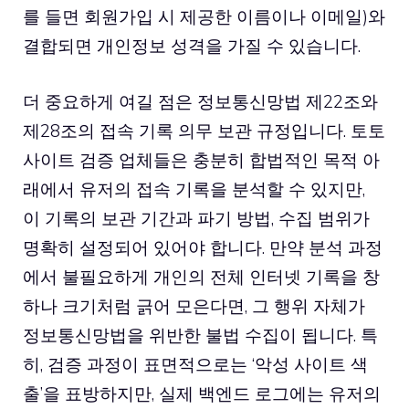
를 들면 회원가입 시 제공한 이름이나 이메일)와
결합되면 개인정보 성격을 가질 수 있습니다.
더 중요하게 여길 점은 정보통신망법 제22조와
제28조의 접속 기록 의무 보관 규정입니다. 토토
사이트 검증 업체들은 충분히 합법적인 목적 아
래에서 유저의 접속 기록을 분석할 수 있지만,
이 기록의 보관 기간과 파기 방법, 수집 범위가
명확히 설정되어 있어야 합니다. 만약 분석 과정
에서 불필요하게 개인의 전체 인터넷 기록을 창
하나 크기처럼 긁어 모은다면, 그 행위 자체가
정보통신망법을 위반한 불법 수집이 됩니다. 특
히, 검증 과정이 표면적으로는 ‘악성 사이트 색
출’을 표방하지만, 실제 백엔드 로그에는 유저의