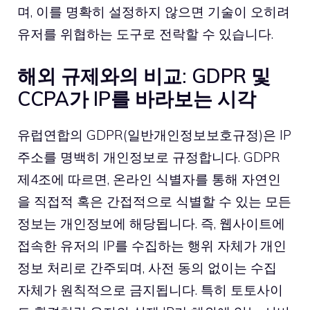
며, 이를 명확히 설정하지 않으면 기술이 오히려
유저를 위협하는 도구로 전락할 수 있습니다.
해외 규제와의 비교: GDPR 및
CCPA가 IP를 바라보는 시각
유럽연합의 GDPR(일반개인정보보호규정)은 IP
주소를 명백히 개인정보로 규정합니다. GDPR
제4조에 따르면, 온라인 식별자를 통해 자연인
을 직접적 혹은 간접적으로 식별할 수 있는 모든
정보는 개인정보에 해당됩니다. 즉, 웹사이트에
접속한 유저의 IP를 수집하는 행위 자체가 개인
정보 처리로 간주되며, 사전 동의 없이는 수집
자체가 원칙적으로 금지됩니다. 특히 토토사이