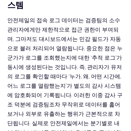
스템
안전제일의 접속 로그 데이터는 검증팀의 소수
관리자에게만 제한적으로 접근 권한이 부여되
며, 그마저도 대시보드에서는 민감 필드가 자동
으로 블러 처리되어 열람됩니다. 중요한 점은 누
군가가 로그를 조회했는지에 대한 ‘추적 로그’가
동시에 생성된다는 것입니다. 즉, 관리자가 유저
의 로그를 확인할 때마다 ‘누가, 왜, 어떤 시간에,
어느 로그를 열람했는지’가 별도의 감사 시스템
에 암호화되어 기록됩니다. 이러한 이중 감사 구
조 덕분에 검증팀조차 무작위로 데이터를 훑어
보거나 외부로 유출하는 행위가 근본적으로 차
단됩니다. 실제로 안전제일에서는 분기별로 내