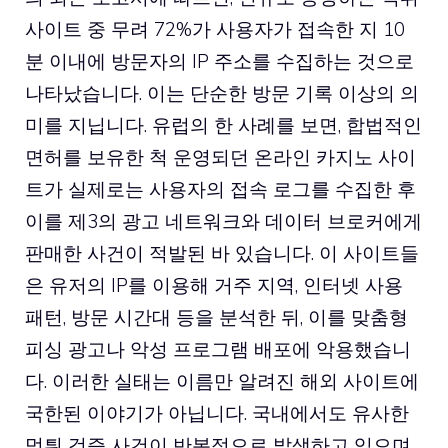
사이트 중 무려 72%가 사용자가 접속한 지 10
분 이내에 방문자의 IP 주소를 수집하는 것으로
나타났습니다. 이는 단순한 방문 기록 이상의 의
미를 지닙니다. 유럽의 한 사례를 보면, 합법적인
면허를 보유한 척 운영되던 온라인 카지노 사이
트가 실제로는 사용자의 접속 로그를 수집한 후
이를 제3의 광고 네트워크와 데이터 브로커에게
판매한 사건이 적발된 바 있습니다. 이 사이트들
은 유저의 IP를 이용해 거주 지역, 인터넷 사용
패턴, 방문 시간대 등을 분석한 뒤, 이를 맞춤형
피싱 광고나 악성 프로그램 배포에 악용했습니
다. 이러한 실태는 이름만 알려진 해외 사이트에
국한된 이야기가 아닙니다. 국내에서도 유사한
먹튀 검증 사건이 반복적으로 발생하고 있으며,