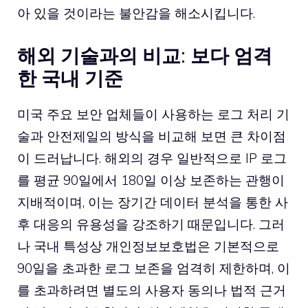
아 있을 것이라는 불안감을 해소시킵니다.
해외 기술과의 비교: 보다 엄격
한 국내 기준
미국 주요 보안 업체들이 사용하는 로그 처리 기
술과 안전제일의 방식을 비교해 보면 큰 차이점
이 드러납니다. 해외의 경우 일반적으로 IP 로그
를 평균 90일에서 180일 이상 보존하는 관행이
지배적이며, 이는 장기간 데이터 분석을 통한 사
후 대응의 유용성을 강조하기 때문입니다. 그러
나 국내 특성상 개인정보보호법은 기본적으로
90일을 초과한 로그 보존을 엄격히 제한하며, 이
를 초과하려면 별도의 사용자 동의나 법적 근거