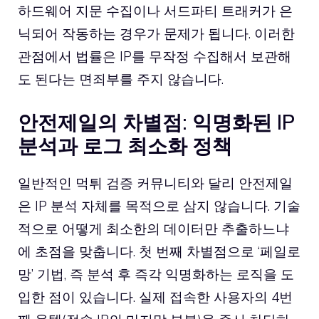
하드웨어 지문 수집이나 서드파티 트래커가 은
닉되어 작동하는 경우가 문제가 됩니다. 이러한
관점에서 법률은 IP를 무작정 수집해서 보관해
도 된다는 면죄부를 주지 않습니다.
안전제일의 차별점: 익명화된 IP
분석과 로그 최소화 정책
일반적인 먹튀 검증 커뮤니티와 달리 안전제일
은 IP 분석 자체를 목적으로 삼지 않습니다. 기술
적으로 어떻게 최소한의 데이터만 추출하느냐
에 초점을 맞춥니다. 첫 번째 차별점으로 ‘페일로
망’ 기법, 즉 분석 후 즉각 익명화하는 로직을 도
입한 점이 있습니다. 실제 접속한 사용자의 4번