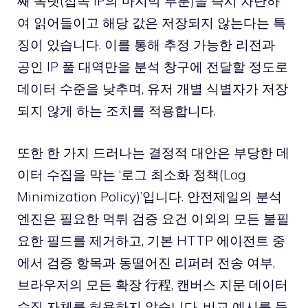
째 옥텟(접속 IP의 마지막 부분)을 즉시 차단하
여 읽어들이고 해당 값은 저장되지 않는다는 특
징이 있습니다. 이를 통해 추정 가능한 리전과
공인 IP 풀 대역만을 분석 창구에 전달할 정도로
데이터 수준을 낮추며, 유저 개별 식별자가 저장
되지 않게 하는 조치를 적용합니다.
또한 한 가지 드러나는 결정적 대안은 부당한 데
이터 수집을 막는 ‘로그 최소화 정책(Log
Minimization Policy)’입니다. 안전제일의 분석
엔진은 필요한 먹튀 검증 요건 이외의 모든 불필
요한 필드를 제거하고, 기본 HTTP 에이전트 중
에서 검증 항목과 동떨어진 리퍼러 전송 여부,
브라우저의 모든 확장 行程, 캔버스 지문 데이터
수집 자체를 허용하지 않습니다. 비교 예시를 들