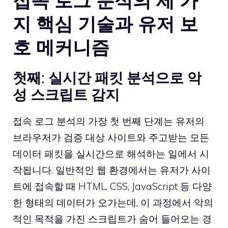
접속 로그 분석의 세 가
지 핵심 기술과 유저 보
호 메커니즘
첫째: 실시간 패킷 분석으로 악
성 스크립트 감지
접속 로그 분석의 가장 첫 번째 단계는 유저의
브라우저가 검증 대상 사이트와 주고받는 모든
데이터 패킷을 실시간으로 해석하는 일에서 시
작됩니다. 일반적인 웹 환경에서는 유저가 사이
트에 접속할 때 HTML, CSS, JavaScript 등 다양
한 형태의 데이터가 오가는데, 이 과정에서 악의
적인 목적을 가진 스크립트가 숨어 들어오는 경