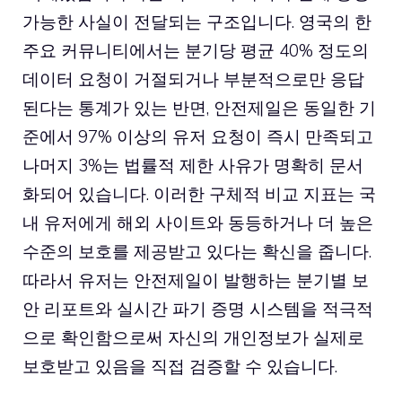
가능한 사실이 전달되는 구조입니다. 영국의 한
주요 커뮤니티에서는 분기당 평균 40% 정도의
데이터 요청이 거절되거나 부분적으로만 응답
된다는 통계가 있는 반면, 안전제일은 동일한 기
준에서 97% 이상의 유저 요청이 즉시 만족되고
나머지 3%는 법률적 제한 사유가 명확히 문서
화되어 있습니다. 이러한 구체적 비교 지표는 국
내 유저에게 해외 사이트와 동등하거나 더 높은
수준의 보호를 제공받고 있다는 확신을 줍니다.
따라서 유저는 안전제일이 발행하는 분기별 보
안 리포트와 실시간 파기 증명 시스템을 적극적
으로 확인함으로써 자신의 개인정보가 실제로
보호받고 있음을 직접 검증할 수 있습니다.