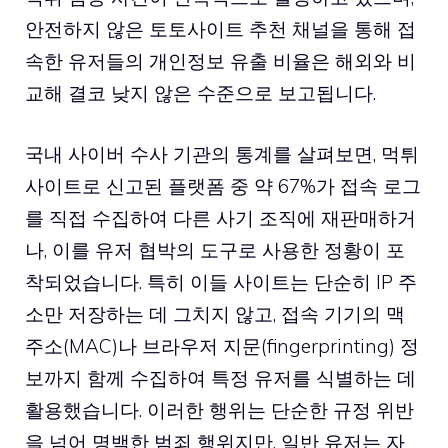
안전하지 않은 토토사이트 추천 채널을 통해 접
속한 유저들의 개인정보 유출 비율은 해외와 비
교해 결코 낮지 않은 수준으로 보고됩니다.
국내 사이버 수사 기관의 통계를 살펴보면, 먹튀
사이트로 신고된 플랫폼 중 약 67%가 접속 로그
를 직접 수집하여 다른 사기 조직에 재판매하거
나, 이를 유저 협박의 도구로 사용한 정황이 포
착되었습니다. 특히 이들 사이트는 단순히 IP 주
소만 저장하는 데 그치지 않고, 접속 기기의 맥
주소(MAC)나 브라우저 지문(fingerprinting) 정
보까지 함께 수집하여 특정 유저를 식별하는 데
활용했습니다. 이러한 행위는 단순한 규정 위반
을 넘어 명백한 범죄 행위지만, 일반 유저는 자