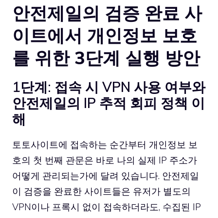
안전제일의 검증 완료 사
이트에서 개인정보 보호
를 위한 3단계 실행 방안
1단계: 접속 시 VPN 사용 여부와
안전제일의 IP 추적 회피 정책 이
해
토토사이트에 접속하는 순간부터 개인정보 보
호의 첫 번째 관문은 바로 나의 실제 IP 주소가
어떻게 관리되는가에 달려 있습니다. 안전제일
이 검증을 완료한 사이트들은 유저가 별도의
VPN이나 프록시 없이 접속하더라도, 수집된 IP