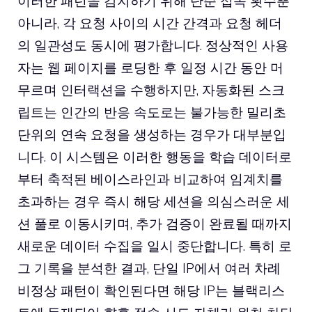
이러한 패턴을 감지하기 위해 단순 접속 횟수뿐
아니라, 각 요청 사이의 시간 간격과 요청 헤더
의 일관성도 동시에 평가합니다. 정상적인 사용
자는 웹 페이지를 로딩한 후 일정 시간 동안 머
무르며 인터랙션을 수행하지만, 자동화된 스크
립트는 인간의 반응 속도로는 불가능한 밀리초
단위의 연속 요청을 생성하는 경우가 대부분입
니다. 이 시스템은 이러한 행동을 학습 데이터로
부터 축적된 베이스라인과 비교하여 임계치를
초과하는 경우 즉시 해당 세션을 의심스러운 세
션 풀로 이동시키며, 추가 검증이 완료될 때까지
새로운 데이터 수집을 일시 중단합니다. 특히 로
그 기록을 분석한 결과, 단일 IP에서 여러 차례
비정상 패턴이 확인된다면 해당 IP는 블랙리스