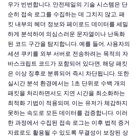
우가 빈번합니다. 안전제일의 기술 시스템은 단
순히 접속 로그를 수집하는 데 그치지 않고, 패
킷 내부의 헤더 정보와 페이로드 데이터를 세밀
하게 분석하여 의심스러운 문자열이나 난독화
된 코드 구간을 탐지합니다. 예를 들어, 사용자의
세션 쿠키를 외부 서버로 전송하려는 목적의 자
바스크립트 코드가 포함되어 있다면, 해당 패킷
은 이상 징후로 분류되어 즉시 차단됩니다. 또한
실시간 분석 환경에서는 1초 단위로 수백 개의
패킷을 처리하면서도 지연 시간을 최소화하는
최적화 기법이 적용되며, 이는 유저가 체감하지
못하는 속도로 모든 데이터를 검증합니다. 이러
한 과정에서 수집된 접속 로그는 이후 법적 증거
자료로도 활용될 수 있도록 무결성이 보장된 상