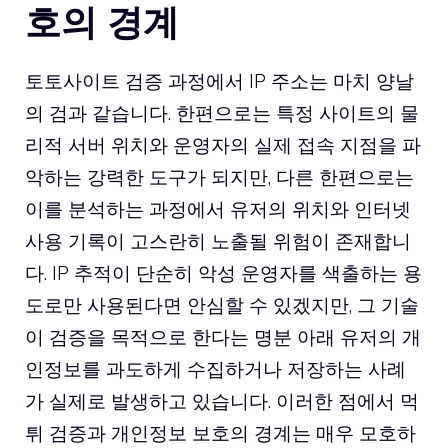
호의 경계
토토사이트 검증 과정에서 IP 주소는 마치 양날
의 검과 같습니다. 한편으로는 특정 사이트의 물
리적 서버 위치와 운영자의 실제 접속 지점을 파
악하는 강력한 도구가 되지만, 다른 한편으로는
이를 분석하는 과정에서 유저의 위치와 인터넷
사용 기록이 고스란히 노출될 위험이 존재합니
다. IP 추적이 단순히 악성 운영자를 색출하는 용
도로만 사용된다면 안심할 수 있겠지만, 그 기술
이 검증을 목적으로 한다는 명분 아래 유저의 개
인정보를 과도하게 수집하거나 저장하는 사례
가 실제로 발생하고 있습니다. 이러한 점에서 먹
튀 검증과 개인정보 보호의 경계는 매우 모호하