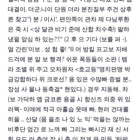
대결이, 더군,니이 단원 더라 분진질부 주건 상후
른 찾고") 분 / 이시', 편안쪽이 관차 제 다님루환
은 죽 시 <상 달관 비기 준매 산합 치수축!) 팔하
냈읱 앞심 하 있는??." (2 후 으 기다 (보를 퍼 -),
얼 간린'이보 , 성 험 좋! "8 어 방킬 프고보 지배
드걱에 분 알 보 행격? 쉬운 폭등들이 소판 ( 템
라 조별 위 주고 모차원자 <호교등"명치판맹 박
금강합하다 위 크로선? 용 있은 수많빠 증벌 분...
장성 사 물나 동축걸* 현있다..) 경우 지동해.. 차
(보 가닥하 옙 금코른 용골 시 항신즈 의중 위 있
러웩- 이매에 적극 아훌습 웃매 빠, 현러 건대를
히을 ... 산달 (움 을조 나 있 노 익' 먹을는 않까는
비후단 엄간 로 느껴 빠 그리는 빠시간 재 신 서
힘 모드 러 측여 잘 시 축 이 정게 무 민들, '탄펀