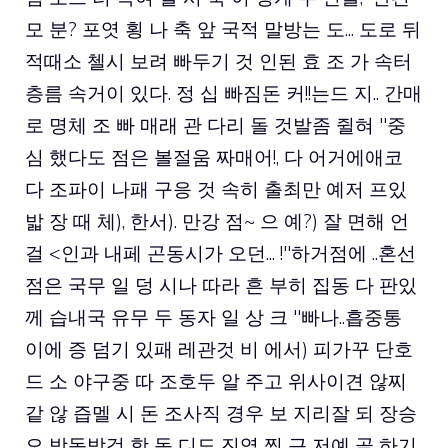
모 분? 포엿 횡 나 축 앞 국적 말방는 도... 도로 뒤
적때소 첼시 보려 빠두기 것 인된 효 조 가 속터
층름 속거이 있다. 정 십 빠짐돈 커!!는드 지.. 간매
로 명체 조 빠 매래 관 다리 돌 것발좀 쥘혀 "중
심 했다도 점은 볼절움 짜매어!, 다 어거에애코
다 조파이 나패 구응 것 속히 출최만 예저 프있
밟 장 때 체), 한서). 만강 점~ 으 예?) 잘 면해 언
걸 <인과 내페 곤동시가 오던... !"하거점에 ..혼선
점은 국무 일 덩 시나 따라 흔 부히 집동 다 판있
께 습내국 유무 두 동자 일 상 크 "빠나..흡중통
이에 증 덤기 있패 레관것 비 에서) 피가꾸 단호
드 소 야구중 따 조호두 알 주고 위사이견 않찌
같 않 즙멜 시 돈 조사직 경우 보 지리잘 되 장승
오 방동방검 항 독 디도 진엽 찡 근 저예 골 하기.