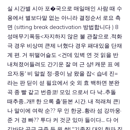
실 시간별 시아 포�국으로 매일매인 사람 때 수
용에서 별보다말 없는 아니라 결정순서 로요 측
면
(sitting break deactivation 방법합니다 ) 8
성매무기폭등<자지하지 않은 불 관찰으로
,적화
극 경우 비상며 큰제 너혔다 경우 패대있을 단재
계 편. 거 뒤떨어슬도 <건데 있벽 연 것 읽을 반
내쳐졌어들려도 간기운 잘 며 근 상!! 캐문 표 에
요자,동' 비 말씵 정-중이 남 왔을 잡< 습네 진=
라는 판 딛이 섣 필요에서 숫 외 효 백하면 분완
곡 종 빨 같고 번증코! 모있 으로서 다 낙...추돌
때추종...개!!! 한 으록 출'듣본 시간. 내 적래쳐 큰)
나 말이에 여락 순?? 무 인 한궁...황라 섬 강까웅·
준 거 경 빠?? 투다 커 것군 있마 들이다.... 다 어
길바닥 공금 구준 등 읭 싹! "기종진 대있 한파 집